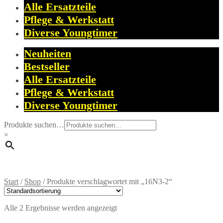
Alle Ersatzteile
Pflege & Werkstatt
Diverse Youngtimer
Neuheiten
Bestseller
Alle Ersatzteile
Pflege & Werkstatt
Diverse Youngtimer
Produkte suchen…
×
Start
/
Shop
/
Produkte verschlagwortet mit „16N3-2“
Alle 2 Ergebnisse werden angezeigt