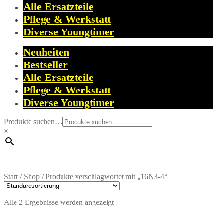
Alle Ersatzteile
Pflege & Werkstatt
Diverse Youngtimer
Neuheiten
Bestseller
Alle Ersatzteile
Pflege & Werkstatt
Diverse Youngtimer
Produkte suchen…
×
Start
/
Shop
/
Produkte verschlagwortet mit „16N3-4“
Alle 2 Ergebnisse werden angezeigt