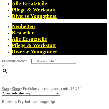
Alle Ersatzteile
Pflege & Werkstatt
Diverse Youngtimer
Neuheiten
Bestseller
Alle Ersatzteile
Pflege & Werkstatt
Diverse Youngtimer
Produkte suchen…
×
Start
/
Shop
/
Produkte verschlagwortet mit „16N3“
Einzelnes Ergebnis wird angezeigt