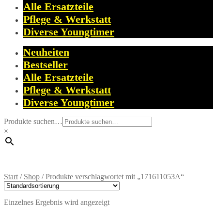
Alle Ersatzteile
Pflege & Werkstatt
Diverse Youngtimer
Neuheiten
Bestseller
Alle Ersatzteile
Pflege & Werkstatt
Diverse Youngtimer
Produkte suchen…
×
Start
/
Shop
/
Produkte verschlagwortet mit „171611053A“
Einzelnes Ergebnis wird angezeigt