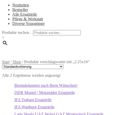
Neuheiten
Bestseller
Alle Ersatzteile
Pflege & Werkstatt
Diverse Youngtimer
Produkte suchen…
×
Start
/
Shop
/
Produkte verschlagwortet mit „2.25x16“
Alle 2 Ergebnisse werden angezeigt
Bremsleitungen nach Ihren Wünschen!
DDR Moped / Motorräder Ersatzteile
IFA Trabant Ersatzteile
IFA Wartburg Ersatzteile
Lada Skoda UAZ Wolga GAZ Moskwitsch Ersatzteile