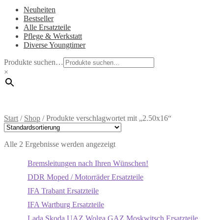
Neuheiten
Bestseller
Alle Ersatzteile
Pflege & Werkstatt
Diverse Youngtimer
Produkte suchen…
×
Start
/
Shop
/
Produkte verschlagwortet mit „2.50x16“
Alle 2 Ergebnisse werden angezeigt
Bremsleitungen nach Ihren Wünschen!
DDR Moped / Motorräder Ersatzteile
IFA Trabant Ersatzteile
IFA Wartburg Ersatzteile
Lada Skoda UAZ Wolga GAZ Moskwitsch Ersatzteile