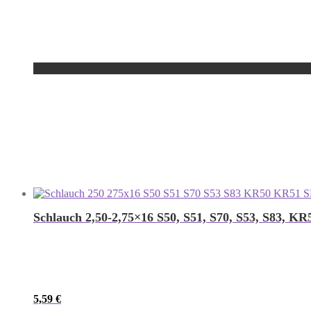
Schlauch 2,50-2,75×16 S50, S51, S70, S53, S83, K
5,59
€