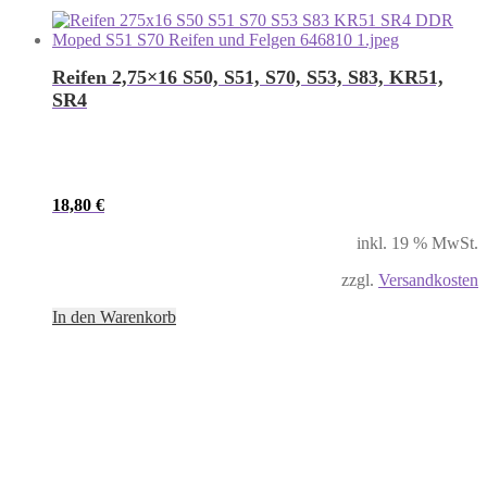
Reifen 2,75×16 S50, S51, S70, S53, S83, KR51,
SR4
18,80
€
inkl. 19 % MwSt.
zzgl.
Versandkosten
In den Warenkorb