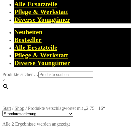
Alle Ersatzteile
Pflege & Werkstatt
Diverse Youngtimer
Neuheiten
Bestseller
Alle Ersatzteile
Pflege & Werkstatt
Diverse Youngtimer
Produkte suchen…
×
Start
/
Shop
/
Produkte verschlagwortet mit „2.75 - 16“
Alle 2 Ergebnisse werden angezeigt