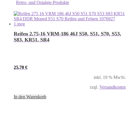
Retro- und Ostalgie-Produkte
Reifen 2,75-16 VRM-186 46J S50, S51, S70, S53,
S83, KR51, SR4
25,70
€
inkl. 19 % MwSt.
zzgl.
Versandkosten
In den Warenkorb