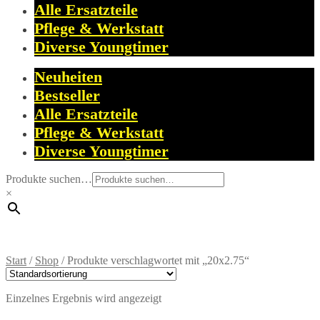
Alle Ersatzteile
Pflege & Werkstatt
Diverse Youngtimer
Neuheiten
Bestseller
Alle Ersatzteile
Pflege & Werkstatt
Diverse Youngtimer
Produkte suchen…
×
Start
/
Shop
/
Produkte verschlagwortet mit „20x2.75“
Einzelnes Ergebnis wird angezeigt