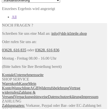
Einzelnes Ergebnis wird angezeigt
All
NOCH FRAGEN ?
Schreiben Sie uns eine Mail an:
info@ddr-kfzteile.shop
Oder rufen Sie uns an:
03628. 616 835
oder
03628. 616 836
Montag - Freitag 08.00 - 16.00 Uhr
(Bitte halten Sie Ihre Bestellung bereit)
Kontakt
Unternehmensseite
SHOP SERVICE
Warenkorb
Kasse
Mein
Konto
Wunschliste
AGB
Widerrufsbelehrung
Vertrag
widerrufen
Zahlung &
Versand
Verpackungshinweise
Datenschutzerklärung
Impressum
ZAHLUNG
Zahlungsarten:
Vorkasse, Paypal oder Bar- oder EC-Zahlung bei