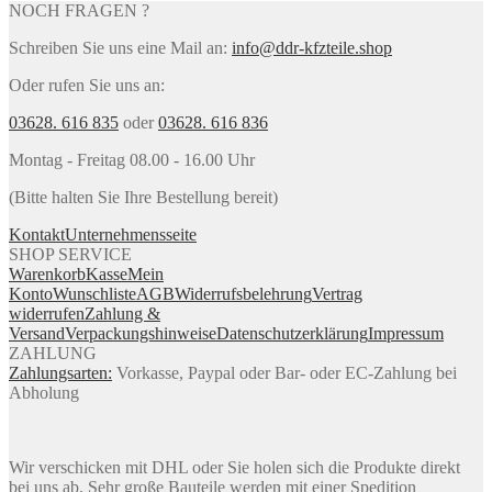
NOCH FRAGEN ?
Schreiben Sie uns eine Mail an:
info@ddr-kfzteile.shop
Oder rufen Sie uns an:
03628. 616 835
oder
03628. 616 836
Montag - Freitag 08.00 - 16.00 Uhr
(Bitte halten Sie Ihre Bestellung bereit)
Kontakt
Unternehmensseite
SHOP SERVICE
Warenkorb
Kasse
Mein
Konto
Wunschliste
AGB
Widerrufsbelehrung
Vertrag
widerrufen
Zahlung &
Versand
Verpackungshinweise
Datenschutzerklärung
Impressum
ZAHLUNG
Zahlungsarten:
Vorkasse, Paypal oder Bar- oder EC-Zahlung bei
Abholung
Wir verschicken mit DHL oder Sie holen sich die Produkte direkt
bei uns ab. Sehr große Bauteile werden mit einer Spedition