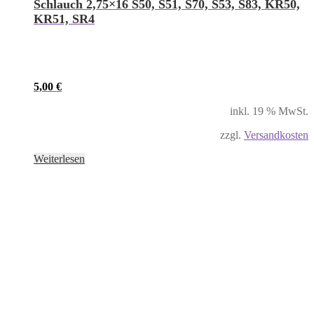
Schlauch 2,75×16 S50, S51, S70, S53, S83, KR50,
KR51, SR4
5,00
€
inkl. 19 % MwSt.
zzgl.
Versandkosten
Weiterlesen