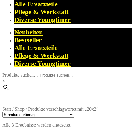
Alle Ersatzteile
Pflege & Werkstatt
Diverse Youngtimer
Neuheiten
Bestseller
Alle Ersatzteile
Pflege & Werkstatt
Diverse Youngtimer
Produkte suchen…
×
Start
/
Shop
/
Produkte verschlagwortet mit „20x2“
Alle 3 Ergebnisse werden angezeigt