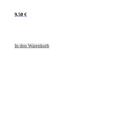
9,50
€
In den Warenkorb