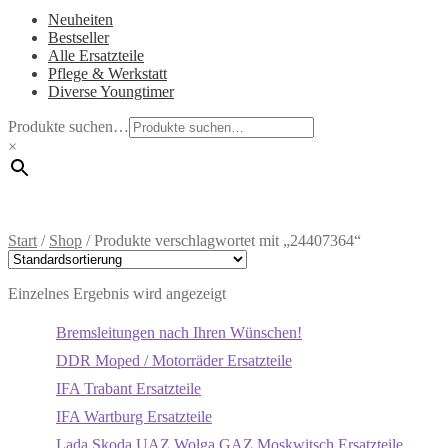
Neuheiten
Bestseller
Alle Ersatzteile
Pflege & Werkstatt
Diverse Youngtimer
Produkte suchen…
×
Start
/
Shop
/
Produkte verschlagwortet mit „24407364“
Einzelnes Ergebnis wird angezeigt
Bremsleitungen nach Ihren Wünschen!
DDR Moped / Motorräder Ersatzteile
IFA Trabant Ersatzteile
IFA Wartburg Ersatzteile
Lada Skoda UAZ Wolga GAZ Moskwitsch Ersatzteile