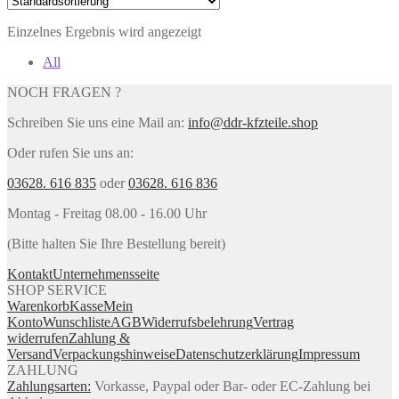
Einzelnes Ergebnis wird angezeigt
All
NOCH FRAGEN ?
Schreiben Sie uns eine Mail an:
info@ddr-kfzteile.shop
Oder rufen Sie uns an:
03628. 616 835
oder
03628. 616 836
Montag - Freitag 08.00 - 16.00 Uhr
(Bitte halten Sie Ihre Bestellung bereit)
Kontakt
Unternehmensseite
SHOP SERVICE
Warenkorb
Kasse
Mein
Konto
Wunschliste
AGB
Widerrufsbelehrung
Vertrag
widerrufen
Zahlung &
Versand
Verpackungshinweise
Datenschutzerklärung
Impressum
ZAHLUNG
Zahlungsarten:
Vorkasse, Paypal oder Bar- oder EC-Zahlung bei