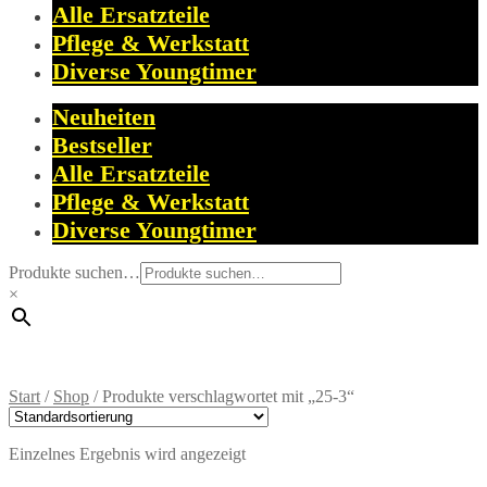
Alle Ersatzteile
Pflege & Werkstatt
Diverse Youngtimer
Neuheiten
Bestseller
Alle Ersatzteile
Pflege & Werkstatt
Diverse Youngtimer
Produkte suchen…
×
Start
/
Shop
/
Produkte verschlagwortet mit „25-3“
Einzelnes Ergebnis wird angezeigt