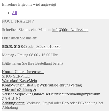
Einzelnes Ergebnis wird angezeigt
All
NOCH FRAGEN ?
Schreiben Sie uns eine Mail an:
info@ddr-kfzteile.shop
Oder rufen Sie uns an:
03628. 616 835
oder
03628. 616 836
Montag - Freitag 08.00 - 16.00 Uhr
(Bitte halten Sie Ihre Bestellung bereit)
Kontakt
Unternehmensseite
SHOP SERVICE
Warenkorb
Kasse
Mein
Konto
Wunschliste
AGB
Widerrufsbelehrung
Vertrag
widerrufen
Zahlung &
Versand
Verpackungshinweise
Datenschutzerklärung
Impressum
ZAHLUNG
Zahlungsarten:
Vorkasse, Paypal oder Bar- oder EC-Zahlung bei
Abholung