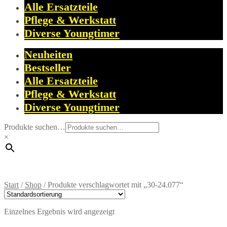
Alle Ersatzteile
Pflege & Werkstatt
Diverse Youngtimer
Neuheiten
Bestseller
Alle Ersatzteile
Pflege & Werkstatt
Diverse Youngtimer
Produkte suchen…
×
Start
/
Shop
/
Produkte verschlagwortet mit „30-24.077“
Einzelnes Ergebnis wird angezeigt