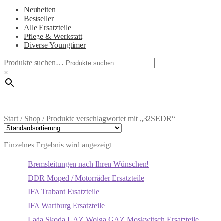
Neuheiten
Bestseller
Alle Ersatzteile
Pflege & Werkstatt
Diverse Youngtimer
Produkte suchen…
×
Start
/
Shop
/
Produkte verschlagwortet mit „32SEDR“
Einzelnes Ergebnis wird angezeigt
Bremsleitungen nach Ihren Wünschen!
DDR Moped / Motorräder Ersatzteile
IFA Trabant Ersatzteile
IFA Wartburg Ersatzteile
Lada Skoda UAZ Wolga GAZ Moskwitsch Ersatzteile