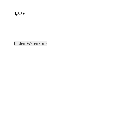
3,32
€
In den Warenkorb