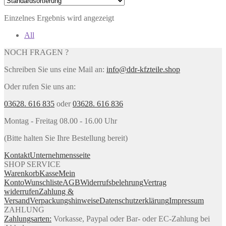
Einzelnes Ergebnis wird angezeigt
All
NOCH FRAGEN ?
Schreiben Sie uns eine Mail an:
info@ddr-kfzteile.shop
Oder rufen Sie uns an:
03628. 616 835
oder
03628. 616 836
Montag - Freitag 08.00 - 16.00 Uhr
(Bitte halten Sie Ihre Bestellung bereit)
Kontakt
Unternehmensseite
SHOP SERVICE
Warenkorb
Kasse
Mein
Konto
Wunschliste
AGB
Widerrufsbelehrung
Vertrag
widerrufen
Zahlung &
Versand
Verpackungshinweise
Datenschutzerklärung
Impressum
ZAHLUNG
Zahlungsarten:
Vorkasse, Paypal oder Bar- oder EC-Zahlung bei