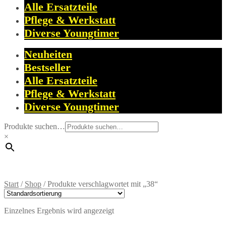
Alle Ersatzteile
Pflege & Werkstatt
Diverse Youngtimer
Neuheiten
Bestseller
Alle Ersatzteile
Pflege & Werkstatt
Diverse Youngtimer
Produkte suchen…
×
Start
/
Shop
/
Produkte verschlagwortet mit „38“
Einzelnes Ergebnis wird angezeigt