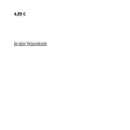
4,89
€
In den Warenkorb