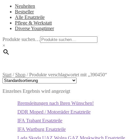
Neuheiten
Bestseller
Alle Ersatzteile
Pflege & Werkstatt
Diverse Youngtimer
Produkte suchen…
×
Start
/
Shop
/
Produkte verschlagwortet mit „390450“
Einzelnes Ergebnis wird angezeigt
Bremsleitungen nach Ihren Wünschen!
DDR Moped / Motorräder Ersatzteile
IFA Trabant Ersatzteile
IFA Wartburg Ersatzteile
Lada Skoda UAZ Wolga GAZ Moskwitsch Ersatzteile