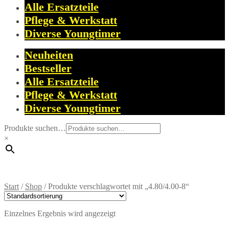
Alle Ersatzteile
Pflege & Werkstatt
Diverse Youngtimer
Neuheiten
Bestseller
Alle Ersatzteile
Pflege & Werkstatt
Diverse Youngtimer
Produkte suchen…
×
Start
/
Shop
/
Produkte verschlagwortet mit „4.80/4.00-8“
Einzelnes Ergebnis wird angezeigt