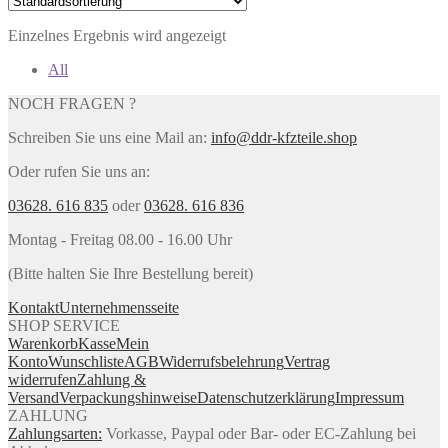
Einzelnes Ergebnis wird angezeigt
All
NOCH FRAGEN ?
Schreiben Sie uns eine Mail an:
info@ddr-kfzteile.shop
Oder rufen Sie uns an:
03628. 616 835
oder
03628. 616 836
Montag - Freitag 08.00 - 16.00 Uhr
(Bitte halten Sie Ihre Bestellung bereit)
Kontakt
Unternehmensseite
SHOP SERVICE
Warenkorb
Kasse
Mein
Konto
Wunschliste
AGB
Widerrufsbelehrung
Vertrag
widerrufen
Zahlung &
Versand
Verpackungshinweise
Datenschutzerklärung
Impressum
ZAHLUNG
Zahlungsarten:
Vorkasse, Paypal oder Bar- oder EC-Zahlung bei