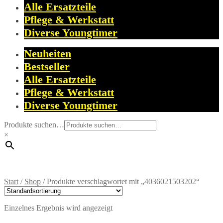
Alle Ersatzteile
Pflege & Werkstatt
Diverse Youngtimer
Neuheiten
Bestseller
Alle Ersatzteile
Pflege & Werkstatt
Diverse Youngtimer
Produkte suchen…
×
Start
/
Shop
/
Produkte verschlagwortet mit „4036021503202“
Einzelnes Ergebnis wird angezeigt