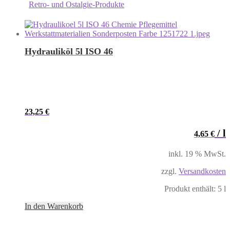
Retro- und Ostalgie-Produkte
Hydrauliköl 5l ISO 46
23,25
€
/
l
4,65
€
inkl. 19 % MwSt.
zzgl.
Versandkosten
Produkt enthält: 5
l
In den Warenkorb