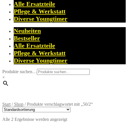
Alle Ersatzteile
Pflege & Werkstatt
Diverse Youngtimer
Neuheiten
Bestseller
Alle Ersatzteile
Pflege & Werkstatt
Diverse Youngtimer
Produkte suchen…
×
Start
/
Shop
/
Produkte verschlagwortet mit „50/2“
Alle 2 Ergebnisse werden angezeigt