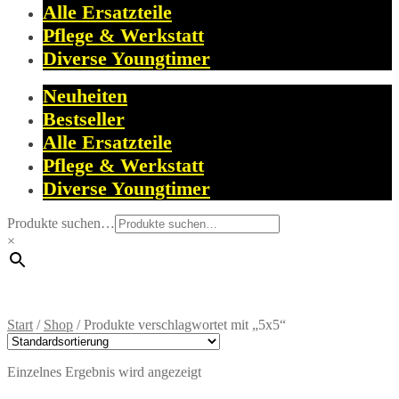
Alle Ersatzteile
Pflege & Werkstatt
Diverse Youngtimer
Neuheiten
Bestseller
Alle Ersatzteile
Pflege & Werkstatt
Diverse Youngtimer
Produkte suchen…
×
Start
/
Shop
/
Produkte verschlagwortet mit „5x5“
Einzelnes Ergebnis wird angezeigt