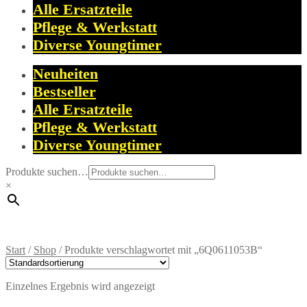
Alle Ersatzteile
Pflege & Werkstatt
Diverse Youngtimer
Neuheiten
Bestseller
Alle Ersatzteile
Pflege & Werkstatt
Diverse Youngtimer
Produkte suchen…
×
Start
/
Shop
/
Produkte verschlagwortet mit „6Q0611053B“
Einzelnes Ergebnis wird angezeigt