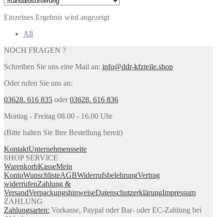
Einzelnes Ergebnis wird angezeigt
All
NOCH FRAGEN ?
Schreiben Sie uns eine Mail an:
info@ddr-kfzteile.shop
Oder rufen Sie uns an:
03628. 616 835
oder
03628. 616 836
Montag - Freitag 08.00 - 16.00 Uhr
(Bitte halten Sie Ihre Bestellung bereit)
Kontakt
Unternehmensseite
SHOP SERVICE
Warenkorb
Kasse
Mein
Konto
Wunschliste
AGB
Widerrufsbelehrung
Vertrag
widerrufen
Zahlung &
Versand
Verpackungshinweise
Datenschutzerklärung
Impressum
ZAHLUNG
Zahlungsarten:
Vorkasse, Paypal oder Bar- oder EC-Zahlung bei