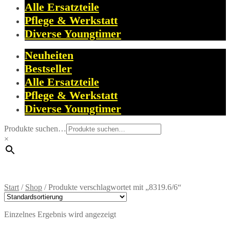
Alle Ersatzteile
Pflege & Werkstatt
Diverse Youngtimer
Neuheiten
Bestseller
Alle Ersatzteile
Pflege & Werkstatt
Diverse Youngtimer
Produkte suchen…
×
Start
/
Shop
/
Produkte verschlagwortet mit „8319.6/6“
Einzelnes Ergebnis wird angezeigt