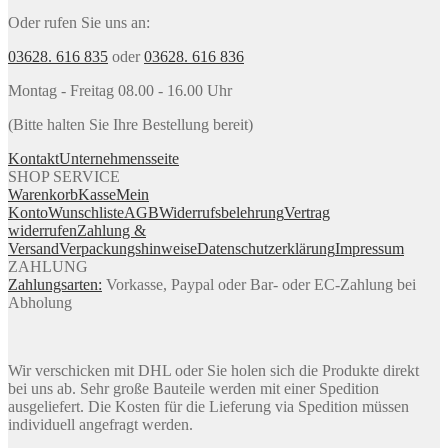
Oder rufen Sie uns an:
03628. 616 835
oder
03628. 616 836
Montag - Freitag 08.00 - 16.00 Uhr
(Bitte halten Sie Ihre Bestellung bereit)
Kontakt
Unternehmensseite
SHOP SERVICE
Warenkorb
Kasse
Mein
Konto
Wunschliste
AGB
Widerrufsbelehrung
Vertrag
widerrufen
Zahlung &
Versand
Verpackungshinweise
Datenschutzerklärung
Impressum
ZAHLUNG
Zahlungsarten:
Vorkasse, Paypal oder Bar- oder EC-Zahlung bei
Abholung
Wir verschicken mit DHL oder Sie holen sich die Produkte direkt
bei uns ab. Sehr große Bauteile werden mit einer Spedition
ausgeliefert. Die Kosten für die Lieferung via Spedition müssen
individuell angefragt werden.