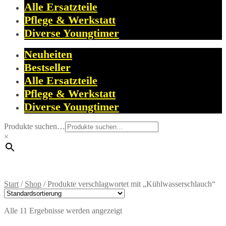
Alle Ersatzteile
Pflege & Werkstatt
Diverse Youngtimer
Neuheiten
Bestseller
Alle Ersatzteile
Pflege & Werkstatt
Diverse Youngtimer
Produkte suchen…
×
Start
/
Shop
/
Produkte verschlagwortet mit „Kühlwasserschlauch“
Alle 11 Ergebnisse werden angezeigt