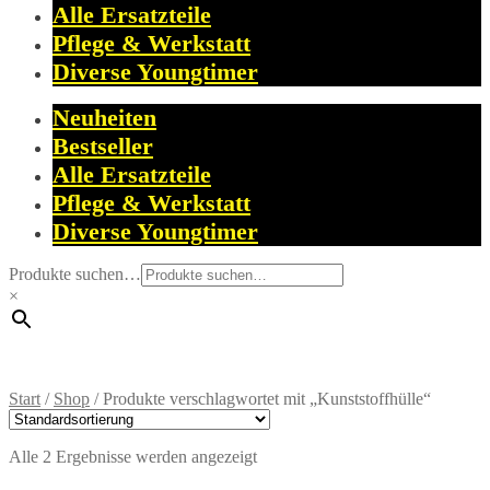
Alle Ersatzteile
Pflege & Werkstatt
Diverse Youngtimer
Neuheiten
Bestseller
Alle Ersatzteile
Pflege & Werkstatt
Diverse Youngtimer
Produkte suchen…
×
Start
/
Shop
/
Produkte verschlagwortet mit „Kunststoffhülle“
Alle 2 Ergebnisse werden angezeigt