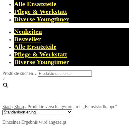
Alle Ersatzteile
Pflege & Werkstatt
Diverse Youngtimer
Neuheiten
Bestseller
Alle Ersatzteile
Pflege & Werkstatt
Diverse Youngtimer
Produkte suchen…
×
Start
/
Shop
/
Produkte verschlagwortet mit „Kunststoffkappe“
Einzelnes Ergebnis wird angezeigt