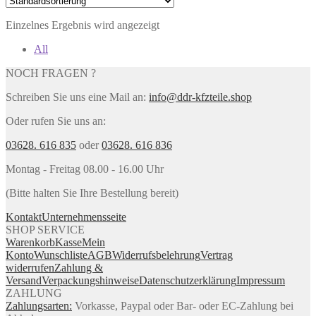
Einzelnes Ergebnis wird angezeigt
All
NOCH FRAGEN ?
Schreiben Sie uns eine Mail an:
info@ddr-kfzteile.shop
Oder rufen Sie uns an:
03628. 616 835
oder
03628. 616 836
Montag - Freitag 08.00 - 16.00 Uhr
(Bitte halten Sie Ihre Bestellung bereit)
Kontakt
Unternehmensseite
SHOP SERVICE
Warenkorb
Kasse
Mein
Konto
Wunschliste
AGB
Widerrufsbelehrung
Vertrag
widerrufen
Zahlung &
Versand
Verpackungshinweise
Datenschutzerklärung
Impressum
ZAHLUNG
Zahlungsarten:
Vorkasse, Paypal oder Bar- oder EC-Zahlung bei