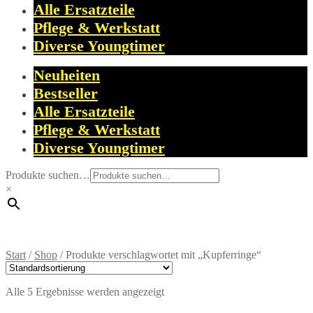
Alle Ersatzteile
Pflege & Werkstatt
Diverse Youngtimer
Neuheiten
Bestseller
Alle Ersatzteile
Pflege & Werkstatt
Diverse Youngtimer
Produkte suchen…
×
Start
/
Shop
/
Produkte verschlagwortet mit „Kupferringe“
Alle 5 Ergebnisse werden angezeigt