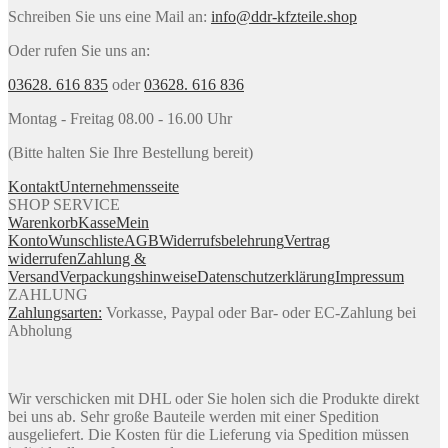
Schreiben Sie uns eine Mail an:
info@ddr-kfzteile.shop
Oder rufen Sie uns an:
03628. 616 835
oder
03628. 616 836
Montag - Freitag 08.00 - 16.00 Uhr
(Bitte halten Sie Ihre Bestellung bereit)
Kontakt
Unternehmensseite
SHOP SERVICE
Warenkorb
Kasse
Mein
Konto
Wunschliste
AGB
Widerrufsbelehrung
Vertrag
widerrufen
Zahlung &
Versand
Verpackungshinweise
Datenschutzerklärung
Impressum
ZAHLUNG
Zahlungsarten:
Vorkasse, Paypal oder Bar- oder EC-Zahlung bei
Abholung
Wir verschicken mit DHL oder Sie holen sich die Produkte direkt
bei uns ab. Sehr große Bauteile werden mit einer Spedition
ausgeliefert. Die Kosten für die Lieferung via Spedition müssen