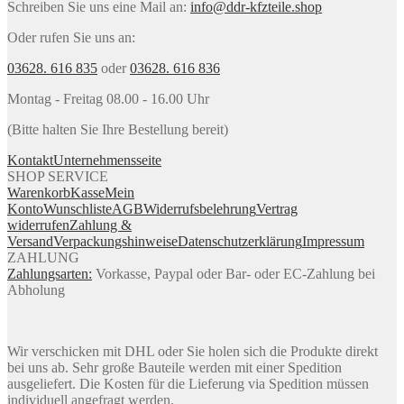
Schreiben Sie uns eine Mail an:
info@ddr-kfzteile.shop
Oder rufen Sie uns an:
03628. 616 835
oder
03628. 616 836
Montag - Freitag 08.00 - 16.00 Uhr
(Bitte halten Sie Ihre Bestellung bereit)
Kontakt
Unternehmensseite
SHOP SERVICE
Warenkorb
Kasse
Mein
Konto
Wunschliste
AGB
Widerrufsbelehrung
Vertrag
widerrufen
Zahlung &
Versand
Verpackungshinweise
Datenschutzerklärung
Impressum
ZAHLUNG
Zahlungsarten:
Vorkasse, Paypal oder Bar- oder EC-Zahlung bei
Abholung
Wir verschicken mit DHL oder Sie holen sich die Produkte direkt
bei uns ab. Sehr große Bauteile werden mit einer Spedition
ausgeliefert. Die Kosten für die Lieferung via Spedition müssen
individuell angefragt werden.