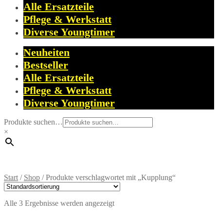
Alle Ersatzteile
Pflege & Werkstatt
Diverse Youngtimer
Neuheiten
Bestseller
Alle Ersatzteile
Pflege & Werkstatt
Diverse Youngtimer
Produkte suchen…
×
Start
/
Shop
/
Produkte verschlagwortet mit „Kupplung“
Alle 3 Ergebnisse werden angezeigt