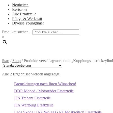
Neuheiten
Bestseller
Alle Ersatzteile
Pflege & Werkstatt
Diverse Youngtimer
Produkte suchen…
×
Start
/
Shop
/
Produkte verschlagwortet mit „Kupplungsausrückzylind
Alle 2 Ergebnisse werden angezeigt
Bremsleitungen nach Ihren Wünschen!
DDR Moped / Motorräder Ersatzteile
IFA Trabant Ersatzteile
IFA Wartburg Ersatzteile
Lada Skoda UAZ Wolga GAZ Moskwitsch Ersatzteile