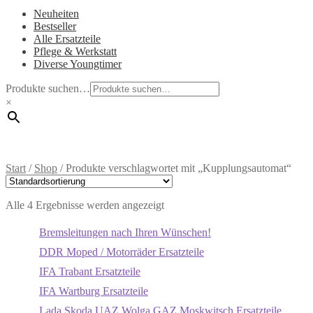
Neuheiten
Bestseller
Alle Ersatzteile
Pflege & Werkstatt
Diverse Youngtimer
Produkte suchen…
×
Start
/
Shop
/
Produkte verschlagwortet mit „Kupplungsautomat“
Alle 4 Ergebnisse werden angezeigt
Bremsleitungen nach Ihren Wünschen!
DDR Moped / Motorräder Ersatzteile
IFA Trabant Ersatzteile
IFA Wartburg Ersatzteile
Lada Skoda UAZ Wolga GAZ Moskwitsch Ersatzteile