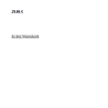
29,86
€
In den Warenkorb