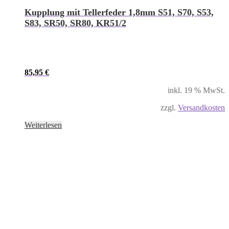
Kupplung mit Tellerfeder 1,8mm S51, S70, S53,
S83, SR50, SR80, KR51/2
85,95
€
inkl. 19 % MwSt.
zzgl.
Versandkosten
Weiterlesen