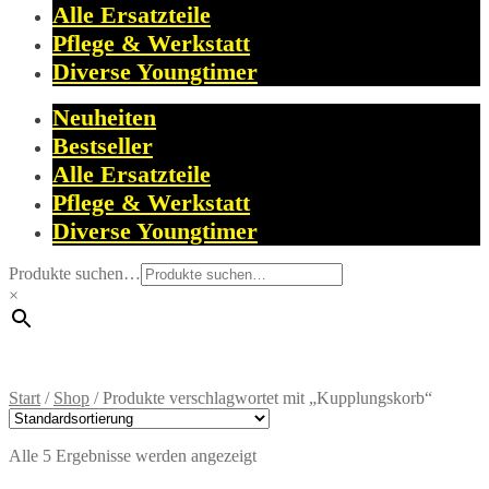
Alle Ersatzteile
Pflege & Werkstatt
Diverse Youngtimer
Neuheiten
Bestseller
Alle Ersatzteile
Pflege & Werkstatt
Diverse Youngtimer
Produkte suchen…
×
Start
/
Shop
/
Produkte verschlagwortet mit „Kupplungskorb“
Alle 5 Ergebnisse werden angezeigt