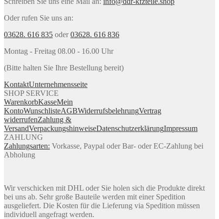
Schreiben Sie uns eine Mail an:
info@ddr-kfzteile.shop
Oder rufen Sie uns an:
03628. 616 835
oder
03628. 616 836
Montag - Freitag 08.00 - 16.00 Uhr
(Bitte halten Sie Ihre Bestellung bereit)
Kontakt
Unternehmensseite
SHOP SERVICE
Warenkorb
Kasse
Mein
Konto
Wunschliste
AGB
Widerrufsbelehrung
Vertrag
widerrufen
Zahlung &
Versand
Verpackungshinweise
Datenschutzerklärung
Impressum
ZAHLUNG
Zahlungsarten:
Vorkasse, Paypal oder Bar- oder EC-Zahlung bei
Abholung
Wir verschicken mit DHL oder Sie holen sich die Produkte direkt
bei uns ab. Sehr große Bauteile werden mit einer Spedition
ausgeliefert. Die Kosten für die Lieferung via Spedition müssen
individuell angefragt werden.