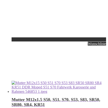
Wunschliste
Mutter M12x1,5 S50, S51, S70, S53, S83, SR50,
SR80, SR4, KR51