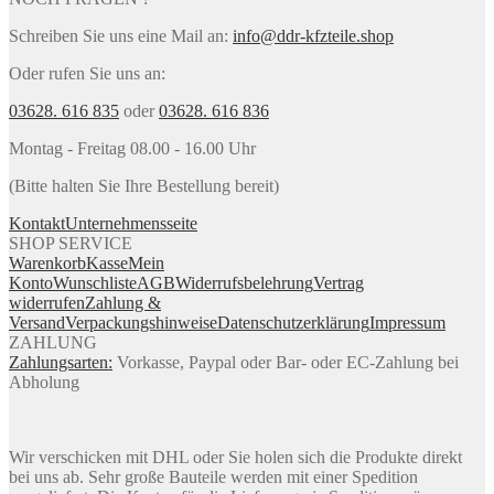
Schreiben Sie uns eine Mail an:
info@ddr-kfzteile.shop
Oder rufen Sie uns an:
03628. 616 835
oder
03628. 616 836
Montag - Freitag 08.00 - 16.00 Uhr
(Bitte halten Sie Ihre Bestellung bereit)
Kontakt
Unternehmensseite
SHOP SERVICE
Warenkorb
Kasse
Mein
Konto
Wunschliste
AGB
Widerrufsbelehrung
Vertrag
widerrufen
Zahlung &
Versand
Verpackungshinweise
Datenschutzerklärung
Impressum
ZAHLUNG
Zahlungsarten:
Vorkasse, Paypal oder Bar- oder EC-Zahlung bei
Abholung
Wir verschicken mit DHL oder Sie holen sich die Produkte direkt
bei uns ab. Sehr große Bauteile werden mit einer Spedition