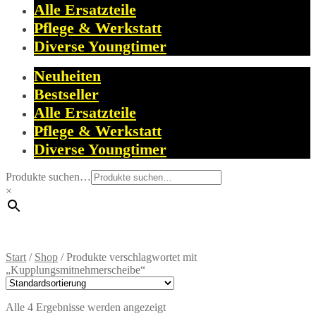
Alle Ersatzteile
Pflege & Werkstatt
Diverse Youngtimer
Neuheiten
Bestseller
Alle Ersatzteile
Pflege & Werkstatt
Diverse Youngtimer
Produkte suchen…
×
Start
/
Shop
/
Produkte verschlagwortet mit
„Kupplungsmitnehmerscheibe“
Alle 4 Ergebnisse werden angezeigt