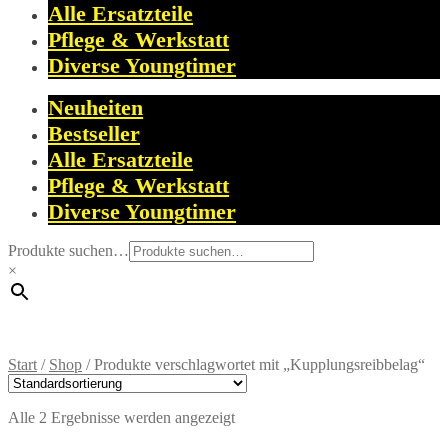
Alle Ersatzteile
Pflege & Werkstatt
Diverse Youngtimer
Neuheiten
Bestseller
Alle Ersatzteile
Pflege & Werkstatt
Diverse Youngtimer
Produkte suchen…
×
Start
/
Shop
/
Produkte verschlagwortet mit „Kupplungsreibbelag“
Alle 2 Ergebnisse werden angezeigt