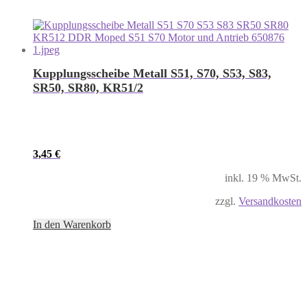
Kupplungsscheibe Metall S51, S70, S53, S83,
SR50, SR80, KR51/2
3,45
€
inkl. 19 % MwSt.
zzgl.
Versandkosten
In den Warenkorb