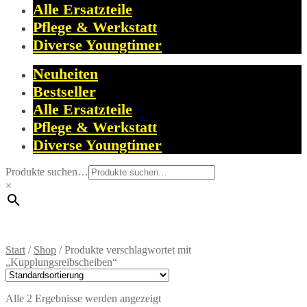
Alle Ersatzteile
Pflege & Werkstatt
Diverse Youngtimer
Neuheiten
Bestseller
Alle Ersatzteile
Pflege & Werkstatt
Diverse Youngtimer
Produkte suchen…
×
Start
/
Shop
/
Produkte verschlagwortet mit
„Kupplungsreibscheiben“
Alle 2 Ergebnisse werden angezeigt