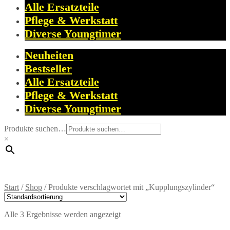
Alle Ersatzteile
Pflege & Werkstatt
Diverse Youngtimer
Neuheiten
Bestseller
Alle Ersatzteile
Pflege & Werkstatt
Diverse Youngtimer
Produkte suchen…
×
Start
/
Shop
/
Produkte verschlagwortet mit „Kupplungszylinder“
Alle 3 Ergebnisse werden angezeigt