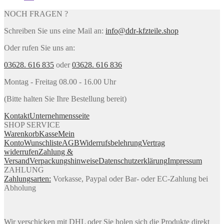
NOCH FRAGEN ?
Schreiben Sie uns eine Mail an:
info@ddr-kfzteile.shop
Oder rufen Sie uns an:
03628. 616 835
oder
03628. 616 836
Montag - Freitag 08.00 - 16.00 Uhr
(Bitte halten Sie Ihre Bestellung bereit)
Kontakt
Unternehmensseite
SHOP SERVICE
Warenkorb
Kasse
Mein
Konto
Wunschliste
AGB
Widerrufsbelehrung
Vertrag
widerrufen
Zahlung &
Versand
Verpackungshinweise
Datenschutzerklärung
Impressum
ZAHLUNG
Zahlungsarten:
Vorkasse, Paypal oder Bar- oder EC-Zahlung bei
Abholung
Wir verschicken mit DHL oder Sie holen sich die Produkte direkt