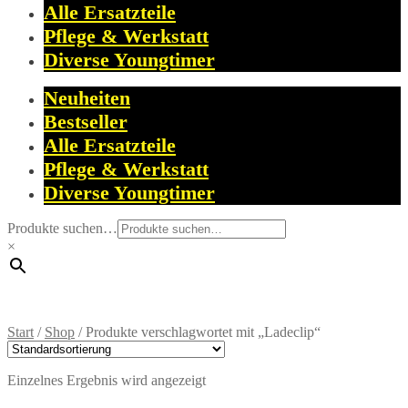
Alle Ersatzteile
Pflege & Werkstatt
Diverse Youngtimer
Neuheiten
Bestseller
Alle Ersatzteile
Pflege & Werkstatt
Diverse Youngtimer
Produkte suchen…
×
Start
/
Shop
/
Produkte verschlagwortet mit „Ladeclip“
Einzelnes Ergebnis wird angezeigt