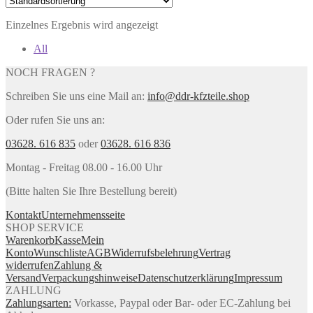
Einzelnes Ergebnis wird angezeigt
All
NOCH FRAGEN ?
Schreiben Sie uns eine Mail an:
info@ddr-kfzteile.shop
Oder rufen Sie uns an:
03628. 616 835
oder
03628. 616 836
Montag - Freitag 08.00 - 16.00 Uhr
(Bitte halten Sie Ihre Bestellung bereit)
Kontakt
Unternehmensseite
SHOP SERVICE
Warenkorb
Kasse
Mein
Konto
Wunschliste
AGB
Widerrufsbelehrung
Vertrag
widerrufen
Zahlung &
Versand
Verpackungshinweise
Datenschutzerklärung
Impressum
ZAHLUNG
Zahlungsarten:
Vorkasse, Paypal oder Bar- oder EC-Zahlung bei