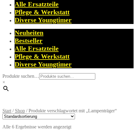
Alle Ersatzteile
Pflege & Werkstatt
Diverse Youngtimer
Neuheiten
Bestseller
Alle Ersatzteile
Pflege & Werkstatt
Diverse Youngtimer
Produkte suchen…
×
Start
/
Shop
/
Produkte verschlagwortet mit „Lampenträger“
Alle 6 Ergebnisse werden angezeigt