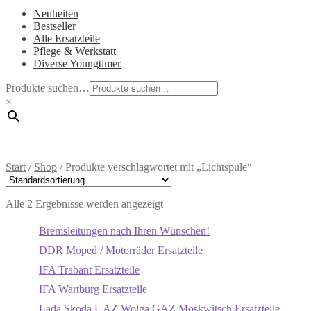
Neuheiten
Bestseller
Alle Ersatzteile
Pflege & Werkstatt
Diverse Youngtimer
Produkte suchen…
×
Start
/
Shop
/
Produkte verschlagwortet mit „Lichtspule“
Alle 2 Ergebnisse werden angezeigt
Bremsleitungen nach Ihren Wünschen!
DDR Moped / Motorräder Ersatzteile
IFA Trabant Ersatzteile
IFA Wartburg Ersatzteile
Lada Skoda UAZ Wolga GAZ Moskwitsch Ersatzteile