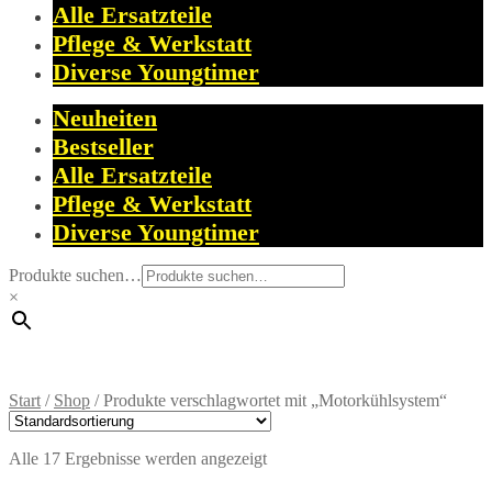
Alle Ersatzteile
Pflege & Werkstatt
Diverse Youngtimer
Neuheiten
Bestseller
Alle Ersatzteile
Pflege & Werkstatt
Diverse Youngtimer
Produkte suchen…
×
Start
/
Shop
/
Produkte verschlagwortet mit „Motorkühlsystem“
Alle 17 Ergebnisse werden angezeigt