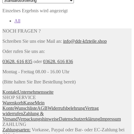
Einzelnes Ergebnis wird angezeigt
All
NOCH FRAGEN ?
Schreiben Sie uns eine Mail an:
info@ddr-kfzteile.shop
Oder rufen Sie uns an:
03628. 616 835
oder
03628. 616 836
Montag - Freitag 08.00 - 16.00 Uhr
(Bitte halten Sie Ihre Bestellung bereit)
Kontakt
Unternehmensseite
SHOP SERVICE
Warenkorb
Kasse
Mein
Konto
Wunschliste
AGB
Widerrufsbelehrung
Vertrag
widerrufen
Zahlung &
Versand
Verpackungshinweise
Datenschutzerklärung
Impressum
ZAHLUNG
Zahlungsarten:
Vorkasse, Paypal oder Bar- oder EC-Zahlung bei