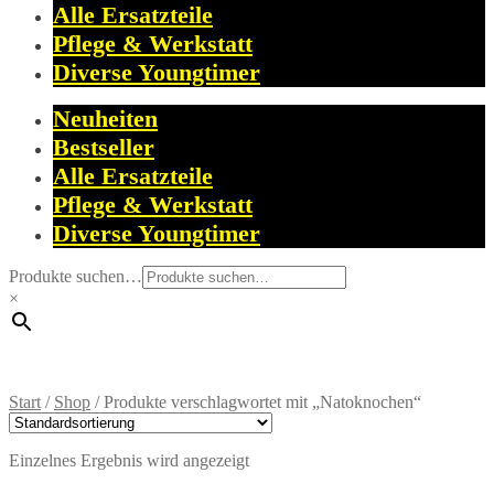
Alle Ersatzteile
Pflege & Werkstatt
Diverse Youngtimer
Neuheiten
Bestseller
Alle Ersatzteile
Pflege & Werkstatt
Diverse Youngtimer
Produkte suchen…
×
Start
/
Shop
/
Produkte verschlagwortet mit „Natoknochen“
Einzelnes Ergebnis wird angezeigt