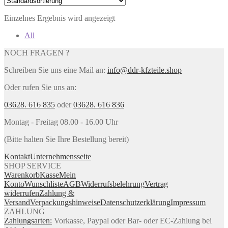
Einzelnes Ergebnis wird angezeigt
All
NOCH FRAGEN ?
Schreiben Sie uns eine Mail an:
info@ddr-kfzteile.shop
Oder rufen Sie uns an:
03628. 616 835
oder
03628. 616 836
Montag - Freitag 08.00 - 16.00 Uhr
(Bitte halten Sie Ihre Bestellung bereit)
Kontakt
Unternehmensseite
SHOP SERVICE
Warenkorb
Kasse
Mein
Konto
Wunschliste
AGB
Widerrufsbelehrung
Vertrag
widerrufen
Zahlung &
Versand
Verpackungshinweise
Datenschutzerklärung
Impressum
ZAHLUNG
Zahlungsarten:
Vorkasse, Paypal oder Bar- oder EC-Zahlung bei