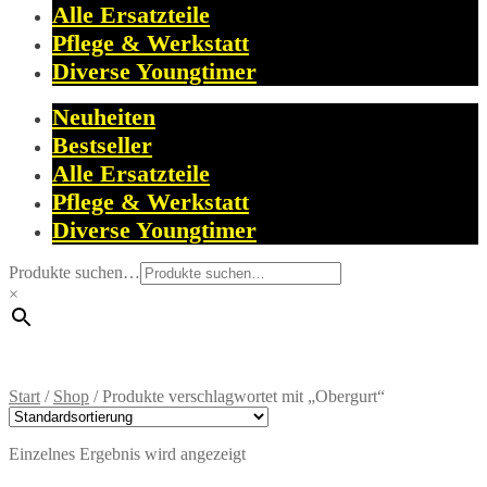
Alle Ersatzteile
Pflege & Werkstatt
Diverse Youngtimer
Neuheiten
Bestseller
Alle Ersatzteile
Pflege & Werkstatt
Diverse Youngtimer
Produkte suchen…
×
Start
/
Shop
/
Produkte verschlagwortet mit „Obergurt“
Einzelnes Ergebnis wird angezeigt