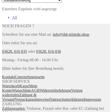
Einzelnes Ergebnis wird angezeigt
All
NOCH FRAGEN ?
Schreiben Sie uns eine Mail an:
info@ddr-kfzteile.shop
Oder rufen Sie uns an:
03628. 616 835
oder
03628. 616 836
Montag - Freitag 08.00 - 16.00 Uhr
(Bitte halten Sie Ihre Bestellung bereit)
Kontakt
Unternehmensseite
SHOP SERVICE
Warenkorb
Kasse
Mein
Konto
Wunschliste
AGB
Widerrufsbelehrung
Vertrag
widerrufen
Zahlung &
Versand
Verpackungshinweise
Datenschutzerklärung
Impressum
ZAHLUNG
Zahlungsarten:
Vorkasse, Paypal oder Bar- oder EC-Zahlung bei