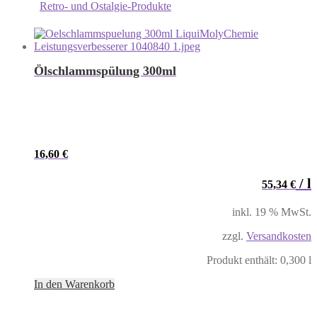
Retro- und Ostalgie-Produkte
Ölschlammspülung 300ml
16,60
€
/
l
55,34
€
inkl. 19 % MwSt.
zzgl.
Versandkosten
Produkt enthält: 0,300
l
In den Warenkorb