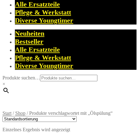
Alle Ersatzteile
Pflege & Werkstatt
Diverse Youngtimer
Neuheiten
Bestseller
Alle Ersatzteile
Pflege & Werkstatt
Diverse Youngtimer
Produkte suchen…
×
Start
/
Shop
/
Produkte verschlagwortet mit „Ölspülung“
Einzelnes Ergebnis wird angezeigt