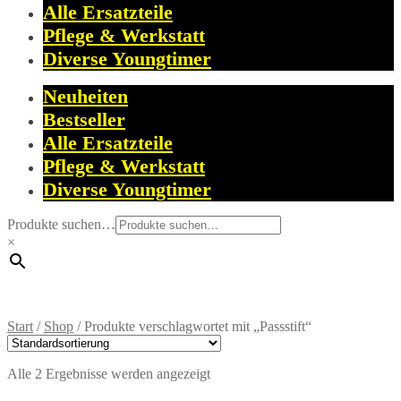
Alle Ersatzteile
Pflege & Werkstatt
Diverse Youngtimer
Neuheiten
Bestseller
Alle Ersatzteile
Pflege & Werkstatt
Diverse Youngtimer
Produkte suchen…
×
Start
/
Shop
/
Produkte verschlagwortet mit „Passstift“
Alle 2 Ergebnisse werden angezeigt