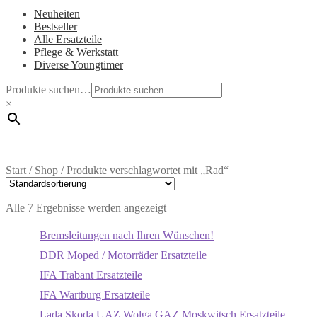
Neuheiten
Bestseller
Alle Ersatzteile
Pflege & Werkstatt
Diverse Youngtimer
Produkte suchen…
×
Start
/
Shop
/
Produkte verschlagwortet mit „Rad“
Alle 7 Ergebnisse werden angezeigt
Bremsleitungen nach Ihren Wünschen!
DDR Moped / Motorräder Ersatzteile
IFA Trabant Ersatzteile
IFA Wartburg Ersatzteile
Lada Skoda UAZ Wolga GAZ Moskwitsch Ersatzteile