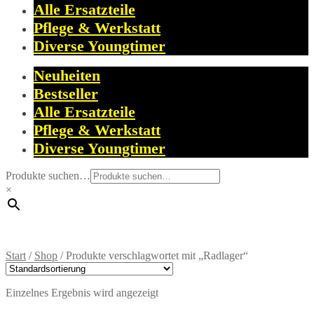
Alle Ersatzteile
Pflege & Werkstatt
Diverse Youngtimer
Neuheiten
Bestseller
Alle Ersatzteile
Pflege & Werkstatt
Diverse Youngtimer
Produkte suchen…
×
Start
/
Shop
/
Produkte verschlagwortet mit „Radlager“
Einzelnes Ergebnis wird angezeigt