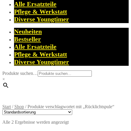
Alle Ersatzteile
Pflege & Werkstatt
Diverse Youngtimer
Neuheiten
Bestseller
Alle Ersatzteile
Pflege & Werkstatt
Diverse Youngtimer
Produkte suchen…
×
Start
/
Shop
/
Produkte verschlagwortet mit „Rücklichtspule“
Alle 2 Ergebnisse werden angezeigt