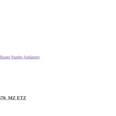
Bastei Stapler Anhänger
 S70, MZ ETZ