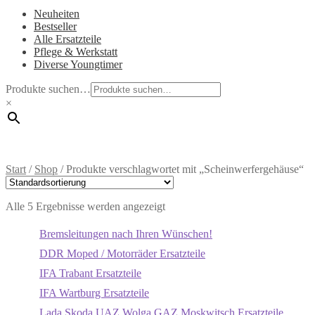
Neuheiten
Bestseller
Alle Ersatzteile
Pflege & Werkstatt
Diverse Youngtimer
Produkte suchen…
×
Start
/
Shop
/
Produkte verschlagwortet mit „Scheinwerfergehäuse“
Alle 5 Ergebnisse werden angezeigt
Bremsleitungen nach Ihren Wünschen!
DDR Moped / Motorräder Ersatzteile
IFA Trabant Ersatzteile
IFA Wartburg Ersatzteile
Lada Skoda UAZ Wolga GAZ Moskwitsch Ersatzteile