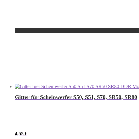
Gitter für Scheinwerfer S50, S51, S70, SR50, SR80
4,55
€