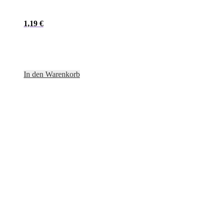
1,19
€
In den Warenkorb