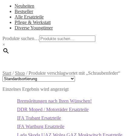
Neuheiten
Bestseller
Alle Ersatzteile
Pflege & Werkstatt
Diverse Youngtimer
Produkte suchen…
×
Start
/
Shop
/
Produkte verschlagwortet mit „Schraubenfeder“
Einzelnes Ergebnis wird angezeigt
Bremsleitungen nach Ihren Wünschen!
DDR Moped / Motorräder Ersatzteile
IFA Trabant Ersatzteile
IFA Wartburg Ersatzteile
Lada Skoda UAZ Wolga GAZ Moskwitsch Ersatzteile