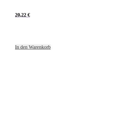
20,22
€
In den Warenkorb