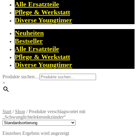
Alle Ersatzteile
Pflege & Werkstatt
Diverse Youngtimer
Neuheiten
Bestseller
Alle Ersatzteile
Pflege & Werkstatt
Diverse Youngtimer
Produkte suchen…
×
Start
/
Shop
/
Produkte verschlagwortet mit
„Schwunglichtelektronikzünder“
Einzelnes Ergebnis wird angezeigt