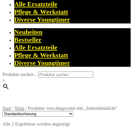
Alle Ersatzteile
Pflege & Werkstatt
Diverse Youngtimer
Neuheiten
Bestseller
Alle Ersatzteile
Pflege & Werkstatt
Diverse Youngtimer
Produkte suchen…
×
Start
/
Shop
/
Produkte verschlagwortet mit „Seitenblinklicht“
Alle 2 Ergebnisse werden angezeigt