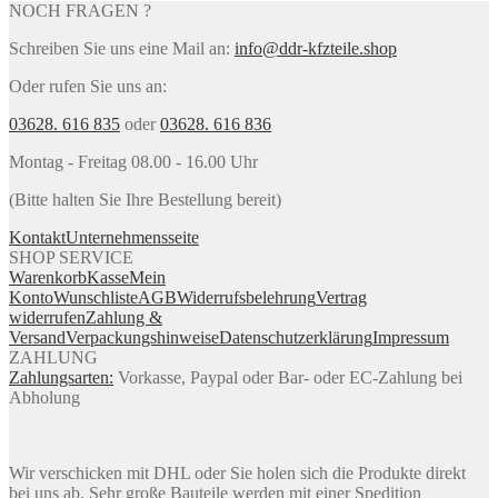
NOCH FRAGEN ?
Schreiben Sie uns eine Mail an:
info@ddr-kfzteile.shop
Oder rufen Sie uns an:
03628. 616 835
oder
03628. 616 836
Montag - Freitag 08.00 - 16.00 Uhr
(Bitte halten Sie Ihre Bestellung bereit)
Kontakt
Unternehmensseite
SHOP SERVICE
Warenkorb
Kasse
Mein
Konto
Wunschliste
AGB
Widerrufsbelehrung
Vertrag
widerrufen
Zahlung &
Versand
Verpackungshinweise
Datenschutzerklärung
Impressum
ZAHLUNG
Zahlungsarten:
Vorkasse, Paypal oder Bar- oder EC-Zahlung bei
Abholung
Wir verschicken mit DHL oder Sie holen sich die Produkte direkt
bei uns ab. Sehr große Bauteile werden mit einer Spedition