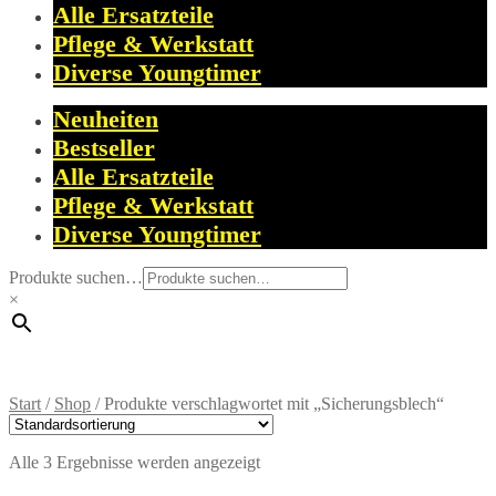
Alle Ersatzteile
Pflege & Werkstatt
Diverse Youngtimer
Neuheiten
Bestseller
Alle Ersatzteile
Pflege & Werkstatt
Diverse Youngtimer
Produkte suchen…
×
Start
/
Shop
/
Produkte verschlagwortet mit „Sicherungsblech“
Alle 3 Ergebnisse werden angezeigt